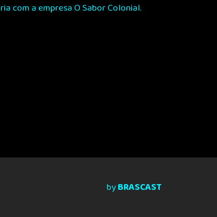
eria com a empresa O Sabor Colonial.
by
BRASCAST